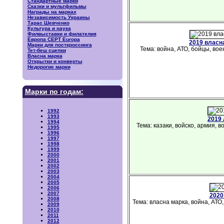
Стандартные марки
Сказки и мультфильмы
Награды на марках
Независимость Украины
Тарас Шевченко
Культура и наука
Филвыставки и филателия
Европа CEPT Europa
2019 власн
Марки для посткроссинга
Тема: война, АТО, бойцы, вое
Тет-беш сцепки
Власна марка
Открытки и конверты
Недорогие марки
Марки по годам:
1992
1993
2019 
1994
Тема: казаки, войско, армия, 
1995
1996
1997
1998
1999
2000
2001
2002
2003
2004
2005
2006
2007
2020
2008
Тема: власна марка, война, АТО,
2009
2010
2011
2012