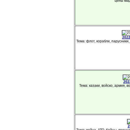
цены мар
2022
Тема: флот, корабли, парусники,
202
Тема: казаки, войско, армия, 
2
Тема: война, АТО, бойцы, военна