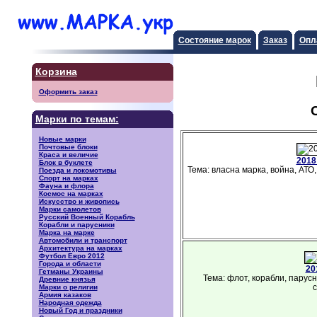
Состояние марок
Заказ
Опл
Корзина
Оформить заказ
Марки по темам:
Новые марки
Почтовые блоки
Краса и величие
2018
Блок в буклете
Тема: власна марка, война, АТО,
Поезда и локомотивы
Спорт на марках
Фауна и флора
Космос на марках
Искусство и живопись
Марки самолетов
Русский Военный Корабль
Корабли и парусники
Марка на марке
Автомобили и транспорт
Архитектура на марках
Футбол Евро 2012
Города и области
20
Гетманы Украины
Тема: флот, корабли, парусн
Древние князья
с
Марки о религии
Армия казаков
Народная одежда
Новый Год и праздники