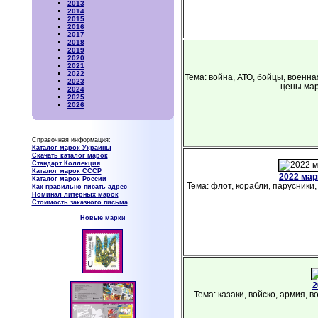
2013
2014
2015
2016
2017
2018
2019
2020
2021
2022
Тема: война, АТО, бойцы, военна
2023
цены мар
2024
2025
2026
Справочная информация:
Каталог марок Украины
Скачать каталог марок
Стандарт Коллекция
Каталог марок СССР
2022 ма
Каталог марок России
Тема: флот, корабли, парусники,
Как правильно писать адрес
Номинал литерных марок
Стоимость заказного письма
Новые марки
2
Тема: казаки, войско, армия, 