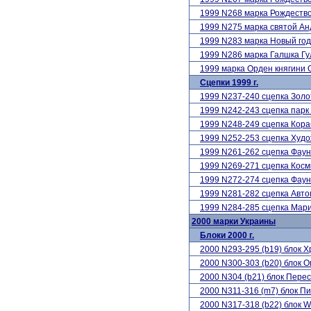
1999 N268 марка Рождество
1999 N275 марка святой 
1999 N283 марка Новый г
1999 N286 марка Галшка Г
1999 марка Орден княгини
Сцепки 1999 г.
1999 N237-240 сцепка Золо
1999 N242-243 сцепка пар
1999 N248-249 сцепка Кора
1999 N252-253 сцепка Худ
1999 N261-262 сцепка Фаун
1999 N269-271 сцепка Кос
1999 N272-274 сцепка Фаун
1999 N281-282 сцепка Авто
1999 N284-285 сцепка Мар
2000 марки Украины
Блоки 2000 г.
2000 N293-295 (b19) блок 
2000 N300-303 (b20) блок 
2000 N304 (b21) блок Пере
2000 N311-316 (m7) блок П
2000 N317-318 (b22) блок 