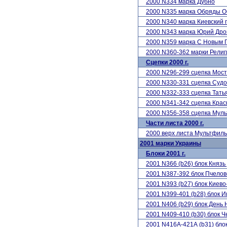
2000 N334 марка Дубно
2000 N335 марка Обряды О
2000 N340 марка Киевский 
2000 N343 марка Юрий Дро
2000 N359 марка С Новым 
2000 N360-362 марки Рели
Сцепки 2000 г.
2000 N296-299 сцепка Мос
2000 N330-331 сцепка Суд
2000 N332-333 сцепка Тать
2000 N341-342 сцепка Крас
2000 N356-358 сцепка Мул
Части листа 2000 г.
2000 верх листа Мультфил
2001 марки Украины
Блоки 2001 г.
2001 N366 (b26) блок Княз
2001 N387-392 блок Пчелов
2001 N393 (b27) блок Киев
2001 N399-401 (b28) блок И
2001 N406 (b29) блок День
2001 N409-410 (b30) блок 
2001 N416А-421А (b31) бло