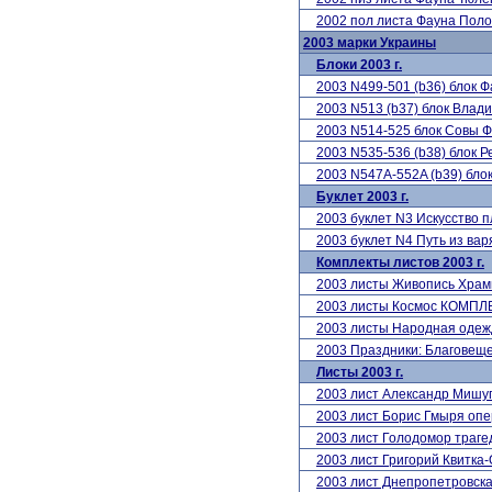
2002 пол листа Фауна По
2003 марки Украины
Блоки 2003 г.
2003 N499-501 (b36) блок 
2003 N513 (b37) блок Вла
2003 N514-525 блок Совы 
2003 N535-536 (b38) блок Р
2003 N547A-552A (b39) бло
Буклет 2003 г.
2003 буклет N3 Искусство 
2003 буклет N4 Путь из варя
Комплекты листов 2003 г.
2003 листы Живопись Хра
2003 листы Космос КОМПЛ
2003 листы Народная одеж
2003 Праздники: Благовещ
Листы 2003 г.
2003 лист Александр Мишу
2003 лист Борис Гмыря оп
2003 лист Голодомор траге
2003 лист Григорий Квитка
2003 лист Днепропетровска