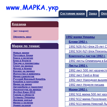
Состояние марок
Заказ
Опл
Корзина
Оформить заказ
1992 марки Украины
Блоки 1992 г.
Марки по темам:
1992 N28 (b1) блок 25-лет
1992 N34 (b2) блок Призе
Новые марки
Почтовые блоки
Комплекты листов 1992 г.
Краса и величие
Блок в буклете
1992 листы Олимпиада в 
Поезда и локомотивы
Листы 1992 г.
Спорт на марках
Фауна и флора
1992 лист 500 лет казачес
Космос на марках
Искусство и живопись
1992 лист Герб и Флаг
Марки самолетов
Русский Военный Корабль
1992 лист Народная вышив
Корабли и парусники
Марка на марке
1992 лист Неделя письма
Автомобили и транспорт
Марки 1992 г.
Архитектура на марках
Футбол Евро 2012
1992 N11 марка 500 лет ка
Города и области
Гетманы Украины
1992 N12 марка Поселения 
Древние князья
Марки о религии
1992 N13 марка Николай Л
Армия казаков