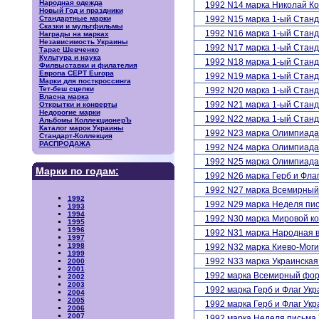
Народная одежда
1992 N14 марка Николай Ко
Новый Год и праздники
Стандартные марки
1992 N15 марка 1-ый Станд
Сказки и мультфильмы
1992 N16 марка 1-ый Станд
Награды на марках
Независимость Украины
1992 N17 марка 1-ый Станд
Тарас Шевченко
Культура и наука
1992 N18 марка 1-ый Станд
Филвыставки и филателия
Европа CEPT Europa
1992 N19 марка 1-ый Станд
Марки для посткроссинга
Тет-беш сцепки
1992 N20 марка 1-ый Станд
Власна марка
1992 N21 марка 1-ый Станд
Открытки и конверты
Недорогие марки
1992 N22 марка 1-ый Станд
Альбомы КоллекционерЪ
Каталог марок Украины
1992 N23 марка Олимпиада
Стандарт-Коллекция
РАСПРОДАЖА
1992 N24 марка Олимпиада
1992 N25 марка Олимпиада
Марки по годам:
1992 N26 марка Герб и Фла
1992 N27 марка Всемирный
1992
1992 N29 марка Неделя пи
1993
1994
1992 N30 марка Мировой ко
1995
1996
1992 N31 марка Народная 
1997
1998
1992 N32 марка Киево-Мог
1999
1992 N33 марка Украинская
2000
2001
1992 марка Всемирный фо
2002
2003
1992 марка Герб и Флаг У
2004
2005
1992 марка Герб и Флаг У
2006
2007
1992 марка Неделя письм