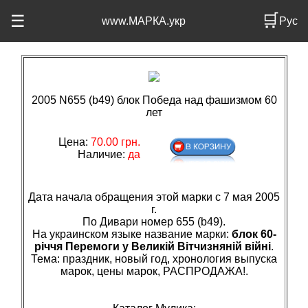
🛒
☰
www.МАРКА.укр
Рус
2005 N655 (b49) блок Победа над фашизмом 60
лет
Цена:
70.00 грн.
Наличие:
да
Дата начала обращения этой марки с 7 мая 2005
г.
По Дивари номер 655 (b49).
На украинском языке название марки:
блок 60-
річчя Перемоги у Великій Вітчизняній війні
.
Тема: праздник, новый год, хронология выпуска
марок, цены марок, РАСПРОДАЖА!.