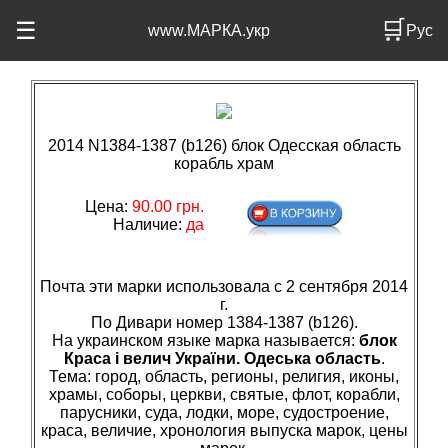
🛒
☰
www.МАРКА.укр
Рус
2014 N1384-1387 (b126) блок Одесская область
корабль храм
Цена:
90.00 грн.
Наличие:
да
Почта эти марки использовала с 2 сентября 2014
г.
По Дивари номер 1384-1387 (b126).
На украинском языке марка называется:
блок
Краса і велич України. Одеська область
.
Тема: город, область, регионы, религия, иконы,
храмы, соборы, церкви, святые, флот, корабли,
парусники, суда, лодки, море, судостроение,
краса, величие, хронология выпуска марок, цены