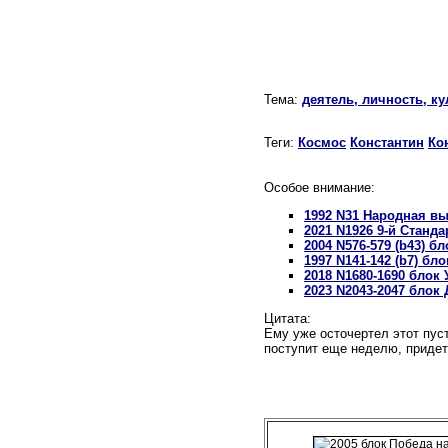
Тема:
деятель, личность, ку
Теги:
Космос
Константин
Ко
Особое внимание:
1992 N31 Народная в
2021 N1926 9-й Станд
2004 N576-579 (b43) 
1997 N141-142 (b7) бл
2018 N1680-1690 блок 
2023 N2043-2047 блок
Цитата:
Ему уже осточертел этот пус
поступит еще неделю, придет