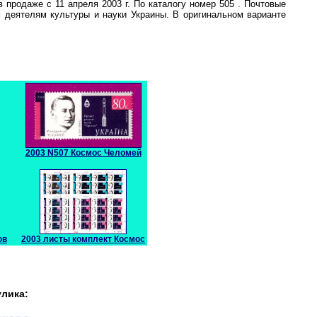
в продаже с 11 апреля 2003 г. По каталогу номер 505 . Почтовые
 деятелям культуры и науки Украины. В оригинальном варианте
2003 N507 Космос Челомей
ов
2003 листы комплект Космос
улика: