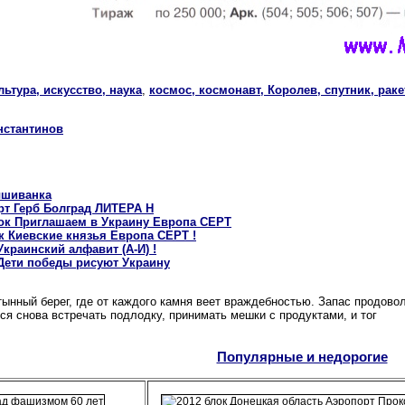
льтура, искусство, наука
,
космос, космонавт, Королев, спутник, раке
нстантинов
ышиванка
арт Герб Болград ЛИТЕРА H
блок Приглашаем в Украину Европа CEPT
ок Киевские князья Европа CEPT !
Украинский алфавит (А-И) !
 Дети победы рисуют Украину
тынный берег, где от каждого камня веет враждебностью. Запас продово
ся снова встречать подлодку, принимать мешки с продуктами, и тог
Популярные и недорогие