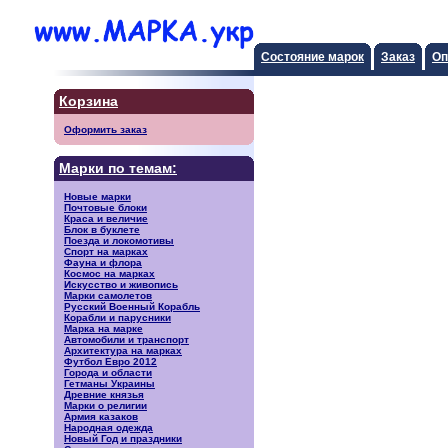
Состояние марок
Заказ
Оп
Корзина
Оформить заказ
Марки по темам:
Новые марки
Почтовые блоки
Краса и величие
Блок в буклете
Поезда и локомотивы
Спорт на марках
Фауна и флора
Космос на марках
Искусство и живопись
Марки самолетов
Русский Военный Корабль
Корабли и парусники
Марка на марке
Автомобили и транспорт
Архитектура на марках
Футбол Евро 2012
Города и области
Гетманы Украины
Древние князья
Марки о религии
Армия казаков
Народная одежда
Новый Год и праздники