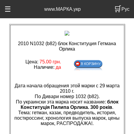
🛒
☰
www.МАРКА.укр
Рус
2010 N1032 (b82) блок Конституция Гетмана
Орлика
Цена:
75.00 грн.
Наличие:
да
Дата начала обращения этой марки с 29 марта
2010 г.
По Дивари номер 1032 (b82).
По украински эта марка носит название:
блок
Конституція Пилипа Орлика. 300 років
.
Тема: гетман, казак, предводитель, история,
посткроссинг, хронология выпуска марок, цены
марок, РАСПРОДАЖА!.