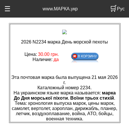
🛒
☰
www.МАРКА.укр
Рус
2026 N2234 марка День морской пехоты
Цена:
30.00 грн.
Наличие:
да
Эта почтовая марка была выпущена 21 мая 2026
г.
Каталожный номер 2234.
На украинском языке марка называется:
марка
До Дня морської піхоти. Воїни трьох стихій
.
Тема: хронология выпуска марок, цены марок,
самолет, вертолет, аэроплан, дирижабль, планер,
летчик, воздухоплавание, война, АТО, бойцы,
военная техника.